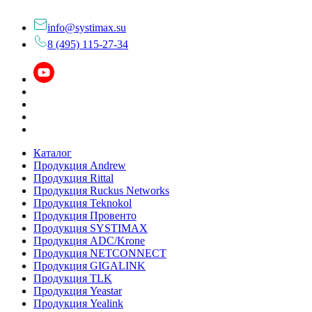
info@systimax.su
8 (495) 115-27-34
Каталог
Продукция Andrew
Продукция Rittal
Продукция Ruckus Networks
Продукция Teknokol
Продукция Провенто
Продукция SYSTIMAX
Продукция ADC/Krone
Продукция NETCONNECT
Продукция GIGALINK
Продукция TLK
Продукция Yeastar
Продукция Yealink