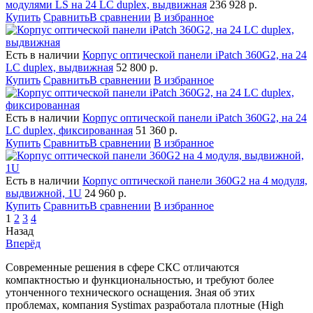
модулями LS на 24 LC duplex, выдвижная
236 928
р.
Купить
Сравнить
В сравнении
В избранное
Есть в наличии
Корпус оптической панели iPatch 360G2, на 24
LC duplex, выдвижная
52 800
р.
Купить
Сравнить
В сравнении
В избранное
Есть в наличии
Корпус оптической панели iPatch 360G2, на 24
LC duplex, фиксированная
51 360
р.
Купить
Сравнить
В сравнении
В избранное
Есть в наличии
Корпус оптической панели 360G2 на 4 модуля,
выдвижной, 1U
24 960
р.
Купить
Сравнить
В сравнении
В избранное
1
2
3
4
Назад
Вперёд
Современные решения в сфере СКС отличаются
компактностью и функциональностью, и требуют более
утонченного технического оснащения. Зная об этих
проблемах, компания Systimax разработала плотные (High