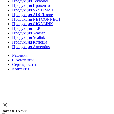
Продукция Teknokol
Продукция Провенто
Продукция SYSTIMAX
Продукция ADC/Krone
Продукция NETCONNECT
Продукция GIGALINK
Продукция TLK
Продукция Yeastar
Продукция Yealink
Продукция Катюша
Продукция Armendus
Решения
О компании
Сертификаты
Контакты
Заказ в 1 клик