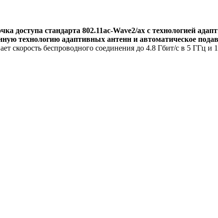
очка доступа стандарта 802.11ac-Wave2/ax с технологией адап
тованную технологию адаптивных антенн и автоматическое пода
ает скорость беспроводного соединения до 4.8 Гбит/с в 5 ГГц и 