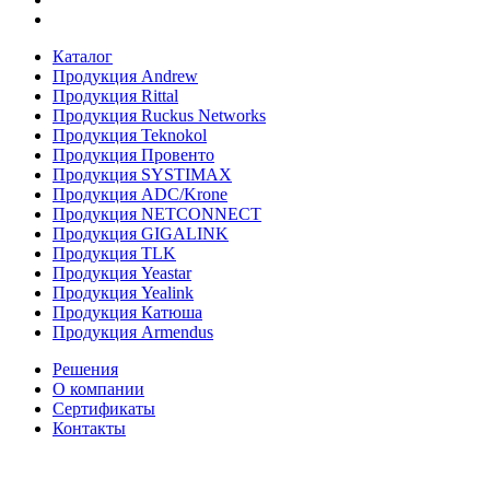
Каталог
Продукция Andrew
Продукция Rittal
Продукция Ruckus Networks
Продукция Teknokol
Продукция Провенто
Продукция SYSTIMAX
Продукция ADC/Krone
Продукция NETCONNECT
Продукция GIGALINK
Продукция TLK
Продукция Yeastar
Продукция Yealink
Продукция Катюша
Продукция Armendus
Решения
О компании
Сертификаты
Контакты