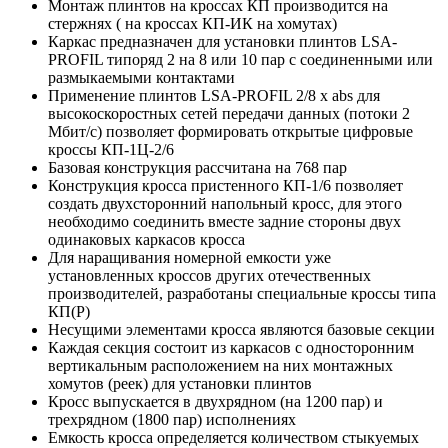
Монтаж плинтов на кроссах КП производится на
стержнях ( на кроссах КП-ИК на хомутах)
Каркас предназначен для установки плинтов LSA-
PROFIL типоряд 2 на 8 или 10 пар с соединенными или
размыкаемыми контактами
Применение плинтов LSA-PROFIL 2/8 х abs для
высокоскоростных сетей передачи данных (потоки 2
Мбит/с) позволяет формировать открытые цифровые
кроссы КП-1Ц-2/6
Базовая конструкция рассчитана на 768 пар
Конструкция кросса пристенного КП-1/6 позволяет
создать двухсторонний напольный кросс, для этого
необходимо соединить вместе задние стороны двух
одинаковых каркасов кросса
Для наращивания номерной емкости уже
установленных кроссов других отечественных
производителей, разработаны специальные кроссы типа
КП(Р)
Несущими элементами кросса являются базовые секции
Каждая секция состоит из каркасов с односторонним
вертикальным расположением на них монтажных
хомутов (реек) для установки плинтов
Кросс выпускается в двухрядном (на 1200 пар) и
трехрядном (1800 пар) исполнениях
Емкость кросса определяется количеством стыкуемых