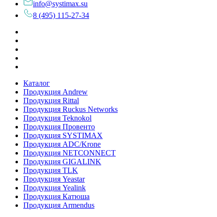
info@systimax.su
8 (495) 115-27-34
Каталог
Продукция Andrew
Продукция Rittal
Продукция Ruckus Networks
Продукция Teknokol
Продукция Провенто
Продукция SYSTIMAX
Продукция ADC/Krone
Продукция NETCONNECT
Продукция GIGALINK
Продукция TLK
Продукция Yeastar
Продукция Yealink
Продукция Катюша
Продукция Armendus