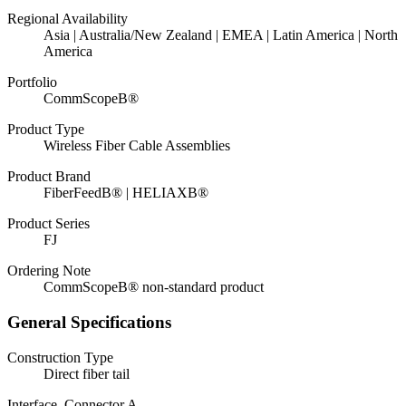
Regional Availability
Asia | Australia/New Zealand | EMEA | Latin America | North
America
Portfolio
CommScopeВ®
Product Type
Wireless Fiber Cable Assemblies
Product Brand
FiberFeedВ® | HELIAXВ®
Product Series
FJ
Ordering Note
CommScopeВ® non-standard product
General Specifications
Construction Type
Direct fiber tail
Interface, Connector A