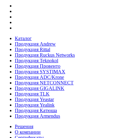
Каталог
Продукция Andrew
Продукция Rittal
Продукция Ruckus Networks
Продукция Teknokol
Продукция Провенто
Продукция SYSTIMAX
Продукция ADC/Krone
Продукция NETCONNECT
Продукция GIGALINK
Продукция TLK
Продукция Yeastar
Продукция Yealink
Продукция Катюша
Продукция Armendus
Решения
О компании
Сертификаты