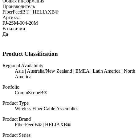
Общая информация
Производитель
FiberFeedВ® | HELIAXВ®
Артикул
FJ-2SM-004-20M
В наличии
Да
Product Classification
Regional Availability
Asia | Australia/New Zealand | EMEA | Latin America | North
America
Portfolio
CommScopeВ®
Product Type
Wireless Fiber Cable Assemblies
Product Brand
FiberFeedВ® | HELIAXВ®
Product Series