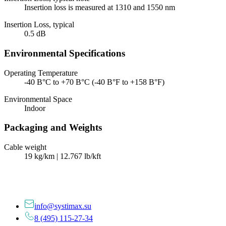
Insertion loss is measured at 1310 and 1550 nm
Insertion Loss, typical
0.5 dB
Environmental Specifications
Operating Temperature
-40 В°C to +70 В°C (-40 В°F to +158 В°F)
Environmental Space
Indoor
Packaging and Weights
Cable weight
19 kg/km | 12.767 lb/kft
info@systimax.su
8 (495) 115-27-34