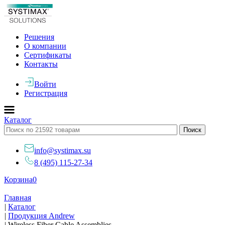
Решения
О компании
Сертификаты
Контакты
Войти
Регистрация
Каталог
info@systimax.su
8 (495) 115-27-34
Корзина
0
Главная
|
Каталог
|
Продукция Andrew
|
Wireless Fiber Cable Assemblies