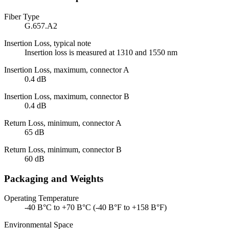
Fiber Type
G.657.A2
Insertion Loss, typical note
Insertion loss is measured at 1310 and 1550 nm
Insertion Loss, maximum, connector A
0.4 dB
Insertion Loss, maximum, connector B
0.4 dB
Return Loss, minimum, connector A
65 dB
Return Loss, minimum, connector B
60 dB
Packaging and Weights
Operating Temperature
-40 В°C to +70 В°C (-40 В°F to +158 В°F)
Environmental Space