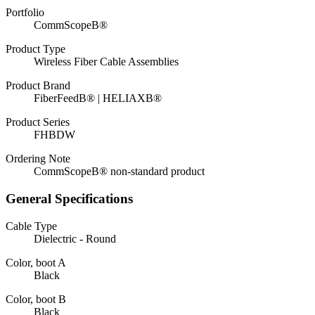
Portfolio
CommScopeВ®
Product Type
Wireless Fiber Cable Assemblies
Product Brand
FiberFeedВ® | HELIAXВ®
Product Series
FHBDW
Ordering Note
CommScopeВ® non-standard product
General Specifications
Cable Type
Dielectric - Round
Color, boot A
Black
Color, boot B
Black