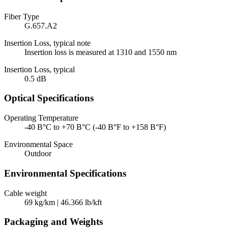
Fiber Type
G.657.A2
Insertion Loss, typical note
Insertion loss is measured at 1310 and 1550 nm
Insertion Loss, typical
0.5 dB
Optical Specifications
Operating Temperature
-40 В°C to +70 В°C (-40 В°F to +158 В°F)
Environmental Space
Outdoor
Environmental Specifications
Cable weight
69 kg/km | 46.366 lb/kft
Packaging and Weights