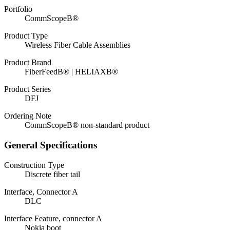
Portfolio
CommScopeВ®
Product Type
Wireless Fiber Cable Assemblies
Product Brand
FiberFeedВ® | HELIAXВ®
Product Series
DFJ
Ordering Note
CommScopeВ® non-standard product
General Specifications
Construction Type
Discrete fiber tail
Interface, Connector A
DLC
Interface Feature, connector A
Nokia boot