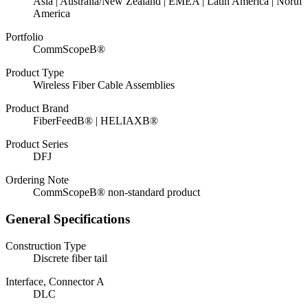
Asia | Australia/New Zealand | EMEA | Latin America | North
America
Portfolio
CommScopeВ®
Product Type
Wireless Fiber Cable Assemblies
Product Brand
FiberFeedВ® | HELIAXВ®
Product Series
DFJ
Ordering Note
CommScopeВ® non-standard product
General Specifications
Construction Type
Discrete fiber tail
Interface, Connector A
DLC