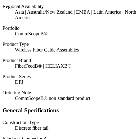
Regional Availability
Asia | Australia/New Zealand | EMEA | Latin America | North
America
Portfolio
CommScopeВ®
Product Type
Wireless Fiber Cable Assemblies
Product Brand
FiberFeedВ® | HELIAXВ®
Product Series
DFJ
Ordering Note
CommScopeВ® non-standard product
General Specifications
Construction Type
Discrete fiber tail
Interface, Connector A