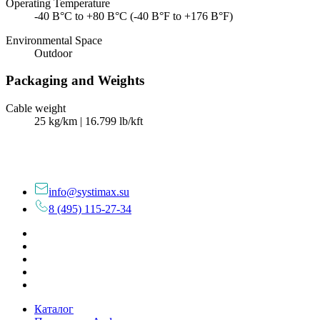
Operating Temperature
-40 В°C to +80 В°C (-40 В°F to +176 В°F)
Environmental Space
Outdoor
Packaging and Weights
Cable weight
25 kg/km | 16.799 lb/kft
info@systimax.su
8 (495) 115-27-34
Каталог