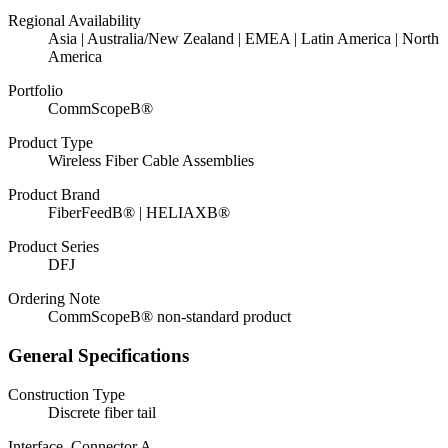
Regional Availability
Asia | Australia/New Zealand | EMEA | Latin America | North
America
Portfolio
CommScopeВ®
Product Type
Wireless Fiber Cable Assemblies
Product Brand
FiberFeedВ® | HELIAXВ®
Product Series
DFJ
Ordering Note
CommScopeВ® non-standard product
General Specifications
Construction Type
Discrete fiber tail
Interface, Connector A