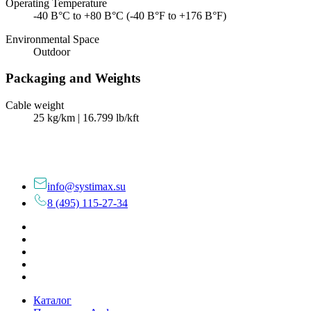
Operating Temperature
-40 В°C to +80 В°C (-40 В°F to +176 В°F)
Environmental Space
Outdoor
Packaging and Weights
Cable weight
25 kg/km | 16.799 lb/kft
info@systimax.su
8 (495) 115-27-34
Каталог