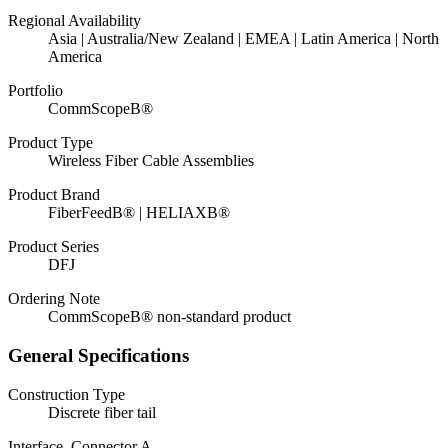
Regional Availability
Asia | Australia/New Zealand | EMEA | Latin America | North
America
Portfolio
CommScopeВ®
Product Type
Wireless Fiber Cable Assemblies
Product Brand
FiberFeedВ® | HELIAXВ®
Product Series
DFJ
Ordering Note
CommScopeВ® non-standard product
General Specifications
Construction Type
Discrete fiber tail
Interface, Connector A