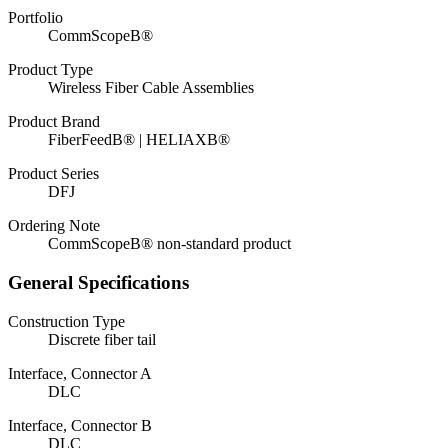
Portfolio
CommScopeВ®
Product Type
Wireless Fiber Cable Assemblies
Product Brand
FiberFeedВ® | HELIAXВ®
Product Series
DFJ
Ordering Note
CommScopeВ® non-standard product
General Specifications
Construction Type
Discrete fiber tail
Interface, Connector A
DLC
Interface, Connector B
DLC