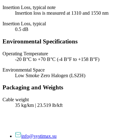
Insertion Loss, typical note
Insertion loss is measured at 1310 and 1550 nm
Insertion Loss, typical
0.5 dB
Environmental Specifications
Operating Temperature
-20 В°C to +70 В°C (-4 В°F to +158 В°F)
Environmental Space
Low Smoke Zero Halogen (LSZH)
Packaging and Weights
Cable weight
35 kg/km | 23.519 lb/kft
info@systimax.su