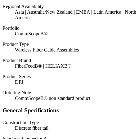
Regional Availability
Asia | Australia/New Zealand | EMEA | Latin America | North
America
Portfolio
CommScopeВ®
Product Type
Wireless Fiber Cable Assemblies
Product Brand
FiberFeedВ® | HELIAXВ®
Product Series
DFJ
Ordering Note
CommScopeВ® non-standard product
General Specifications
Construction Type
Discrete fiber tail
Interface, Connector A