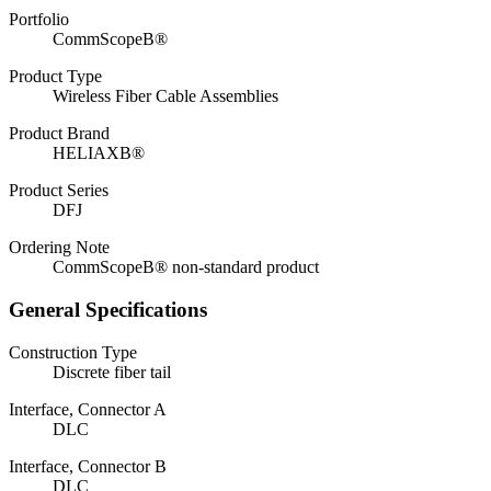
Portfolio
CommScopeВ®
Product Type
Wireless Fiber Cable Assemblies
Product Brand
HELIAXВ®
Product Series
DFJ
Ordering Note
CommScopeВ® non-standard product
General Specifications
Construction Type
Discrete fiber tail
Interface, Connector A
DLC
Interface, Connector B
DLC