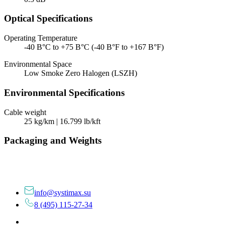
Optical Specifications
Operating Temperature
-40 В°C to +75 В°C (-40 В°F to +167 В°F)
Environmental Space
Low Smoke Zero Halogen (LSZH)
Environmental Specifications
Cable weight
25 kg/km | 16.799 lb/kft
Packaging and Weights
info@systimax.su
8 (495) 115-27-34