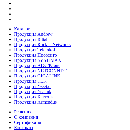
Каталог
Продукция Andrew
Продукция Rittal
Продукция Ruckus Networks
Продукция Teknokol
Продукция Провенто
Продукция SYSTIMAX
Продукция ADC/Krone
Продукция NETCONNECT
Продукция GIGALINK
Продукция TLK
Продукция Yeastar
Продукция Yealink
Продукция Катюша
Продукция Armendus
Решения
О компании
Сертификаты
Контакты