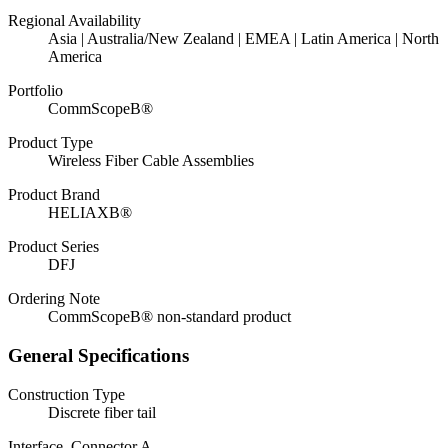
Regional Availability
Asia | Australia/New Zealand | EMEA | Latin America | North
America
Portfolio
CommScopeВ®
Product Type
Wireless Fiber Cable Assemblies
Product Brand
HELIAXВ®
Product Series
DFJ
Ordering Note
CommScopeВ® non-standard product
General Specifications
Construction Type
Discrete fiber tail
Interface, Connector A