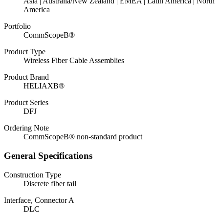
Asia | Australia/New Zealand | EMEA | Latin America | North
America
Portfolio
CommScopeВ®
Product Type
Wireless Fiber Cable Assemblies
Product Brand
HELIAXВ®
Product Series
DFJ
Ordering Note
CommScopeВ® non-standard product
General Specifications
Construction Type
Discrete fiber tail
Interface, Connector A
DLC