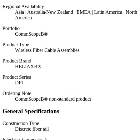
Regional Availability
Asia | Australia/New Zealand | EMEA | Latin America | North
America
Portfolio
CommScopeВ®
Product Type
Wireless Fiber Cable Assemblies
Product Brand
HELIAXВ®
Product Series
DFJ
Ordering Note
CommScopeВ® non-standard product
General Specifications
Construction Type
Discrete fiber tail
Interface, Connector A