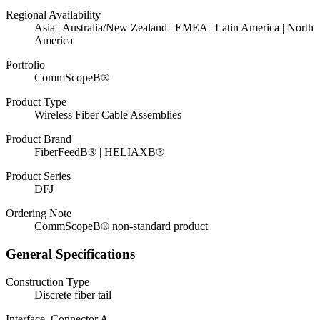
Regional Availability
Asia | Australia/New Zealand | EMEA | Latin America | North
America
Portfolio
CommScopeВ®
Product Type
Wireless Fiber Cable Assemblies
Product Brand
FiberFeedВ® | HELIAXВ®
Product Series
DFJ
Ordering Note
CommScopeВ® non-standard product
General Specifications
Construction Type
Discrete fiber tail
Interface, Connector A