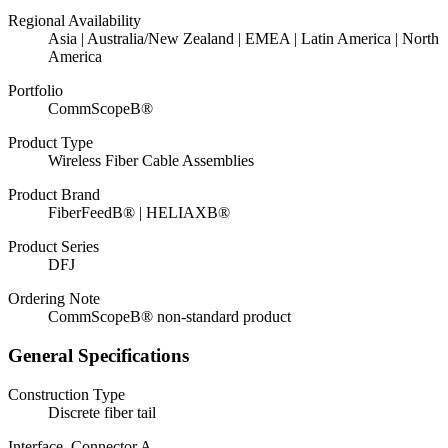
Regional Availability
Asia | Australia/New Zealand | EMEA | Latin America | North
America
Portfolio
CommScopeВ®
Product Type
Wireless Fiber Cable Assemblies
Product Brand
FiberFeedВ® | HELIAXВ®
Product Series
DFJ
Ordering Note
CommScopeВ® non-standard product
General Specifications
Construction Type
Discrete fiber tail
Interface, Connector A