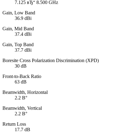
7.125 вЂ“ 8.500 GHz
Gain, Low Band
36.9 dBi
Gain, Mid Band
37.4 dBi
Gain, Top Band
37.7 dBi
Boresite Cross Polarization Discrimination (XPD)
30 dB
Front-to-Back Ratio
63 dB
Beamwidth, Horizontal
2.2 В°
Beamwidth, Vertical
2.2 В°
Return Loss
17.7 dB