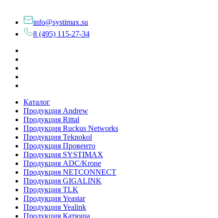
info@systimax.su
8 (495) 115-27-34
Каталог
Продукция Andrew
Продукция Rittal
Продукция Ruckus Networks
Продукция Teknokol
Продукция Провенто
Продукция SYSTIMAX
Продукция ADC/Krone
Продукция NETCONNECT
Продукция GIGALINK
Продукция TLK
Продукция Yeastar
Продукция Yealink
Продукция Катюша