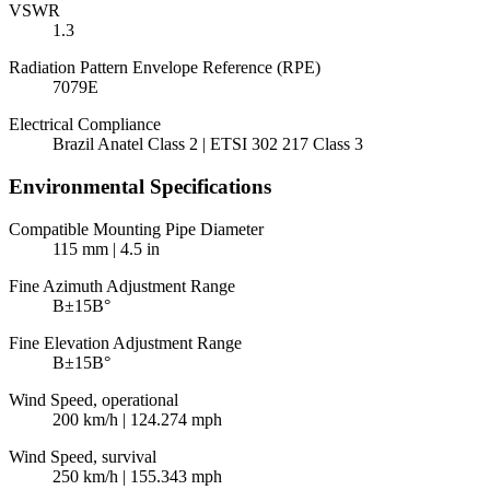
VSWR
1.3
Radiation Pattern Envelope Reference (RPE)
7079E
Electrical Compliance
Brazil Anatel Class 2 | ETSI 302 217 Class 3
Environmental Specifications
Compatible Mounting Pipe Diameter
115 mm | 4.5 in
Fine Azimuth Adjustment Range
В±15В°
Fine Elevation Adjustment Range
В±15В°
Wind Speed, operational
200 km/h | 124.274 mph
Wind Speed, survival
250 km/h | 155.343 mph