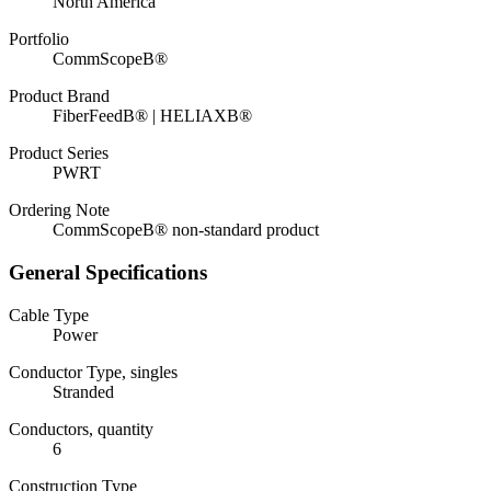
North America
Portfolio
CommScopeВ®
Product Brand
FiberFeedВ® | HELIAXВ®
Product Series
PWRT
Ordering Note
CommScopeВ® non-standard product
General Specifications
Cable Type
Power
Conductor Type, singles
Stranded
Conductors, quantity
6
Construction Type