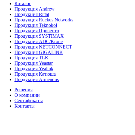
Каталог
Продукция Andrew
Продукция Rittal
Продукция Ruckus Networks
Продукция Teknokol
Продукция Провенто
Продукция SYSTIMAX
Продукция ADC/Krone
Продукция NETCONNECT
Продукция GIGALINK
Продукция TLK
Продукция Yeastar
Продукция Yealink
Продукция Катюша
Продукция Armendus
Решения
О компании
Сертификаты
Контакты