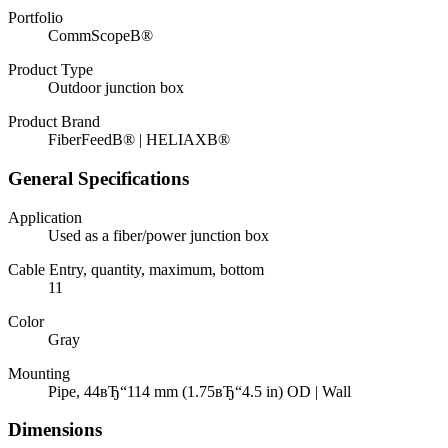
Portfolio
CommScopeВ®
Product Type
Outdoor junction box
Product Brand
FiberFeedВ® | HELIAXВ®
General Specifications
Application
Used as a fiber/power junction box
Cable Entry, quantity, maximum, bottom
11
Color
Gray
Mounting
Pipe, 44вЂ“114 mm (1.75вЂ“4.5 in) OD | Wall
Dimensions