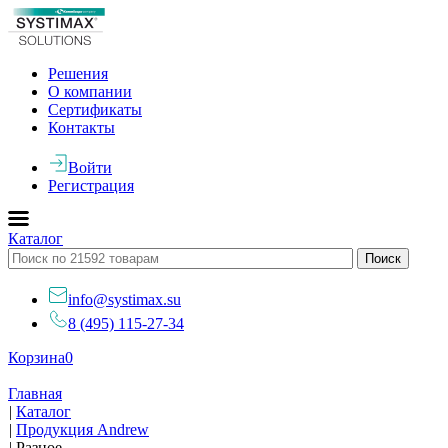
Решения
О компании
Сертификаты
Контакты
Войти
Регистрация
Каталог
info@systimax.su
8 (495) 115-27-34
Корзина
0
Главная
|
Каталог
|
Продукция Andrew
|
Разное