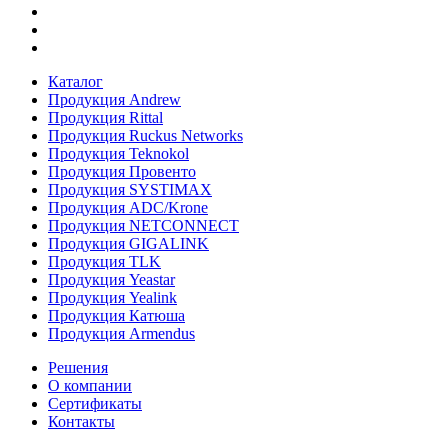
Каталог
Продукция Andrew
Продукция Rittal
Продукция Ruckus Networks
Продукция Teknokol
Продукция Провенто
Продукция SYSTIMAX
Продукция ADC/Krone
Продукция NETCONNECT
Продукция GIGALINK
Продукция TLK
Продукция Yeastar
Продукция Yealink
Продукция Катюша
Продукция Armendus
Решения
О компании
Сертификаты
Контакты