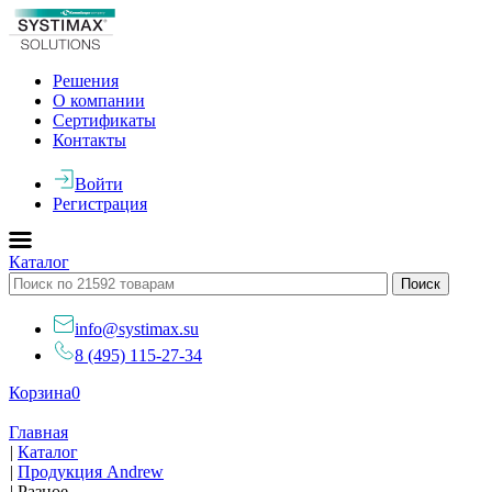
Решения
О компании
Сертификаты
Контакты
Войти
Регистрация
Каталог
info@systimax.su
8 (495) 115-27-34
Корзина
0
Главная
|
Каталог
|
Продукция Andrew
|
Разное