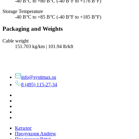
-40 В°C to +80 В°C (-40 В°F to +176 В°F)
Storage Temperature
-40 В°C to +85 В°C (-40 В°F to +185 В°F)
Packaging and Weights
Cable weight
151.703 kg/km | 101.94 lb/kft
info@systimax.su
8 (495) 115-27-34
Каталог
Продукция Andrew