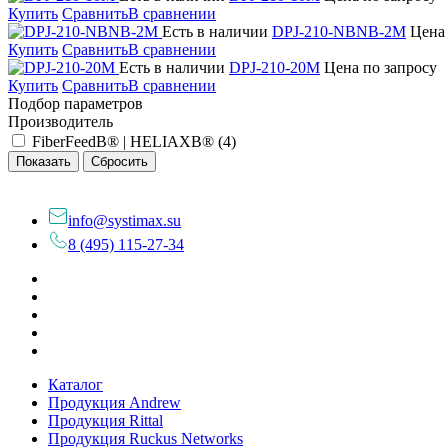
Купить
Сравнить
В сравнении
Есть в наличии
DPJ-210-NBNB-2M
Цена 
Купить
Сравнить
В сравнении
Есть в наличии
DPJ-210-20M
Цена по запросу
Купить
Сравнить
В сравнении
Подбор параметров
Производитель
FiberFeedВ® | HELIAXВ® (
4
)
info@systimax.su
8 (495) 115-27-34
Каталог
Продукция Andrew
Продукция Rittal
Продукция Ruckus Networks