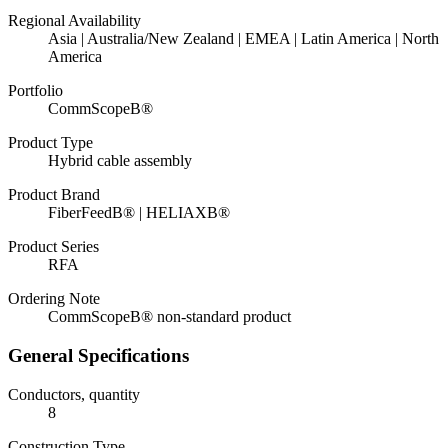
Regional Availability
Asia | Australia/New Zealand | EMEA | Latin America | North
America
Portfolio
CommScopeВ®
Product Type
Hybrid cable assembly
Product Brand
FiberFeedВ® | HELIAXВ®
Product Series
RFA
Ordering Note
CommScopeВ® non-standard product
General Specifications
Conductors, quantity
8
Construction Type