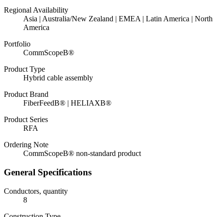
Regional Availability
Asia | Australia/New Zealand | EMEA | Latin America | North
America
Portfolio
CommScopeВ®
Product Type
Hybrid cable assembly
Product Brand
FiberFeedВ® | HELIAXВ®
Product Series
RFA
Ordering Note
CommScopeВ® non-standard product
General Specifications
Conductors, quantity
8
Construction Type