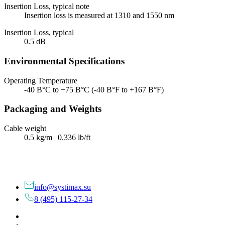
Insertion Loss, typical note
Insertion loss is measured at 1310 and 1550 nm
Insertion Loss, typical
0.5 dB
Environmental Specifications
Operating Temperature
-40 В°C to +75 В°C (-40 В°F to +167 В°F)
Packaging and Weights
Cable weight
0.5 kg/m | 0.336 lb/ft
info@systimax.su
8 (495) 115-27-34