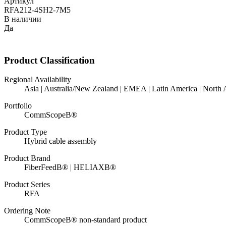
Артикул
RFA212-4SH2-7M5
В наличии
Да
Product Classification
Regional Availability
Asia | Australia/New Zealand | EMEA | Latin America | North
Portfolio
CommScopeВ®
Product Type
Hybrid cable assembly
Product Brand
FiberFeedВ® | HELIAXВ®
Product Series
RFA
Ordering Note
CommScopeВ® non-standard product