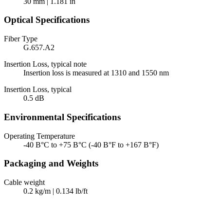
30 mm | 1.181 in
Optical Specifications
Fiber Type
G.657.A2
Insertion Loss, typical note
Insertion loss is measured at 1310 and 1550 nm
Insertion Loss, typical
0.5 dB
Environmental Specifications
Operating Temperature
-40 В°C to +75 В°C (-40 В°F to +167 В°F)
Packaging and Weights
Cable weight
0.2 kg/m | 0.134 lb/ft