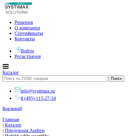
Решения
О компании
Сертификаты
Контакты
Войти
Регистрация
Каталог
info@systimax.su
8 (495) 115-27-34
Корзина
0
Главная
|
Каталог
|
Продукция Andrew
|
Hybrid cable assembly