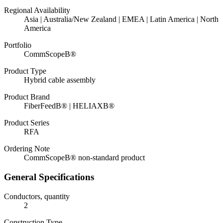
Regional Availability
Asia | Australia/New Zealand | EMEA | Latin America | North
America
Portfolio
CommScopeВ®
Product Type
Hybrid cable assembly
Product Brand
FiberFeedВ® | HELIAXВ®
Product Series
RFA
Ordering Note
CommScopeВ® non-standard product
General Specifications
Conductors, quantity
2
Construction Type