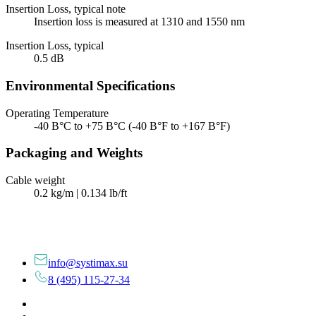
Insertion Loss, typical note
Insertion loss is measured at 1310 and 1550 nm
Insertion Loss, typical
0.5 dB
Environmental Specifications
Operating Temperature
-40 В°C to +75 В°C (-40 В°F to +167 В°F)
Packaging and Weights
Cable weight
0.2 kg/m | 0.134 lb/ft
info@systimax.su
8 (495) 115-27-34