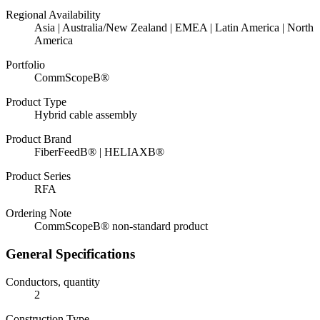
Regional Availability
Asia | Australia/New Zealand | EMEA | Latin America | North
America
Portfolio
CommScopeВ®
Product Type
Hybrid cable assembly
Product Brand
FiberFeedВ® | HELIAXВ®
Product Series
RFA
Ordering Note
CommScopeВ® non-standard product
General Specifications
Conductors, quantity
2
Construction Type