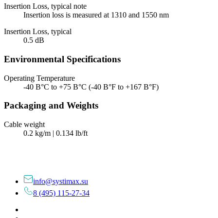
Insertion Loss, typical note
Insertion loss is measured at 1310 and 1550 nm
Insertion Loss, typical
0.5 dB
Environmental Specifications
Operating Temperature
-40 В°C to +75 В°C (-40 В°F to +167 В°F)
Packaging and Weights
Cable weight
0.2 kg/m | 0.134 lb/ft
info@systimax.su
8 (495) 115-27-34