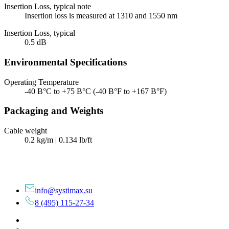
Insertion Loss, typical note
Insertion loss is measured at 1310 and 1550 nm
Insertion Loss, typical
0.5 dB
Environmental Specifications
Operating Temperature
-40 В°C to +75 В°C (-40 В°F to +167 В°F)
Packaging and Weights
Cable weight
0.2 kg/m | 0.134 lb/ft
info@systimax.su
8 (495) 115-27-34