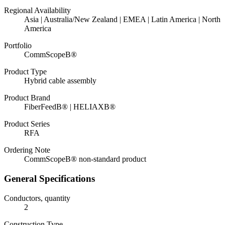
Regional Availability
Asia | Australia/New Zealand | EMEA | Latin America | North
America
Portfolio
CommScopeВ®
Product Type
Hybrid cable assembly
Product Brand
FiberFeedВ® | HELIAXВ®
Product Series
RFA
Ordering Note
CommScopeВ® non-standard product
General Specifications
Conductors, quantity
2
Construction Type