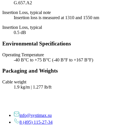
G.657.A2
Insertion Loss, typical note
Insertion loss is measured at 1310 and 1550 nm
Insertion Loss, typical
0.5 dB
Environmental Specifications
Operating Temperature
-40 В°C to +75 В°C (-40 В°F to +167 В°F)
Packaging and Weights
Cable weight
1.9 kg/m | 1.277 lb/ft
info@systimax.su
8 (495) 115-27-34