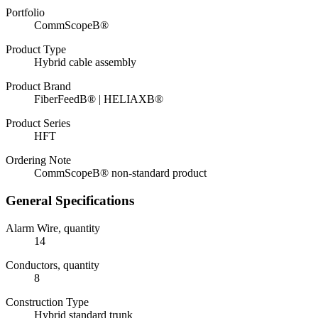
Portfolio
CommScopeВ®
Product Type
Hybrid cable assembly
Product Brand
FiberFeedВ® | HELIAXВ®
Product Series
HFT
Ordering Note
CommScopeВ® non-standard product
General Specifications
Alarm Wire, quantity
14
Conductors, quantity
8
Construction Type
Hybrid standard trunk