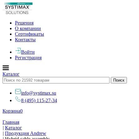
Решения
О компании
Сертификаты
Контакты
Войти
Регистрация
Каталог
info@systimax.su
8 (495) 115-27-34
Корзина
0
Главная
|
Каталог
|
Продукция Andrew
|
Hybrid cable assembly