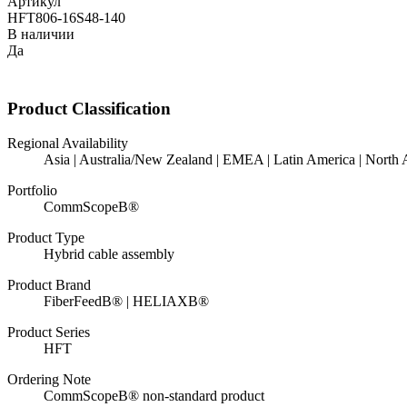
Артикул
HFT806-16S48-140
В наличии
Да
Product Classification
Regional Availability
Asia | Australia/New Zealand | EMEA | Latin America | North
Portfolio
CommScopeВ®
Product Type
Hybrid cable assembly
Product Brand
FiberFeedВ® | HELIAXВ®
Product Series
HFT
Ordering Note
CommScopeВ® non-standard product