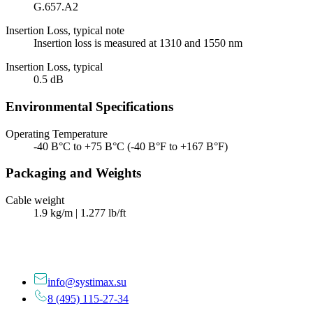
G.657.A2
Insertion Loss, typical note
Insertion loss is measured at 1310 and 1550 nm
Insertion Loss, typical
0.5 dB
Environmental Specifications
Operating Temperature
-40 В°C to +75 В°C (-40 В°F to +167 В°F)
Packaging and Weights
Cable weight
1.9 kg/m | 1.277 lb/ft
info@systimax.su
8 (495) 115-27-34