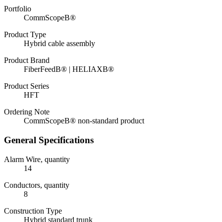
Portfolio
CommScopeВ®
Product Type
Hybrid cable assembly
Product Brand
FiberFeedВ® | HELIAXВ®
Product Series
HFT
Ordering Note
CommScopeВ® non-standard product
General Specifications
Alarm Wire, quantity
14
Conductors, quantity
8
Construction Type
Hybrid standard trunk