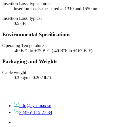
Insertion Loss, typical note
Insertion loss is measured at 1310 and 1550 nm
Insertion Loss, typical
0.5 dB
Environmental Specifications
Operating Temperature
-40 В°C to +75 В°C (-40 В°F to +167 В°F)
Packaging and Weights
Cable weight
0.3 kg/m | 0.202 lb/ft
info@systimax.su
8 (495) 115-27-34