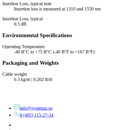
Insertion Loss, typical note
Insertion loss is measured at 1310 and 1550 nm
Insertion Loss, typical
0.5 dB
Environmental Specifications
Operating Temperature
-40 В°C to +75 В°C (-40 В°F to +167 В°F)
Packaging and Weights
Cable weight
0.3 kg/m | 0.202 lb/ft
info@systimax.su
8 (495) 115-27-34