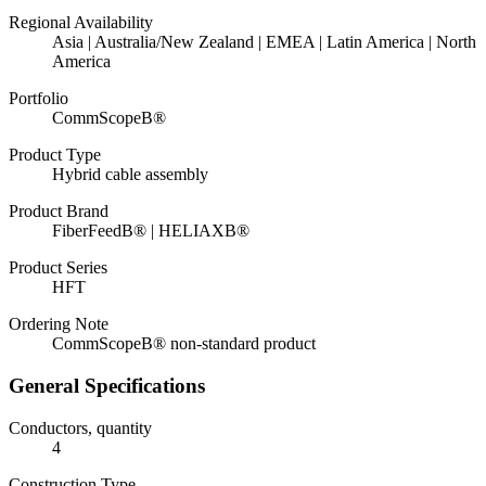
Regional Availability
Asia | Australia/New Zealand | EMEA | Latin America | North
America
Portfolio
CommScopeВ®
Product Type
Hybrid cable assembly
Product Brand
FiberFeedВ® | HELIAXВ®
Product Series
HFT
Ordering Note
CommScopeВ® non-standard product
General Specifications
Conductors, quantity
4
Construction Type