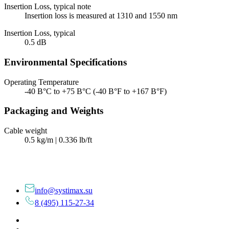
Insertion Loss, typical note
Insertion loss is measured at 1310 and 1550 nm
Insertion Loss, typical
0.5 dB
Environmental Specifications
Operating Temperature
-40 В°C to +75 В°C (-40 В°F to +167 В°F)
Packaging and Weights
Cable weight
0.5 kg/m | 0.336 lb/ft
info@systimax.su
8 (495) 115-27-34