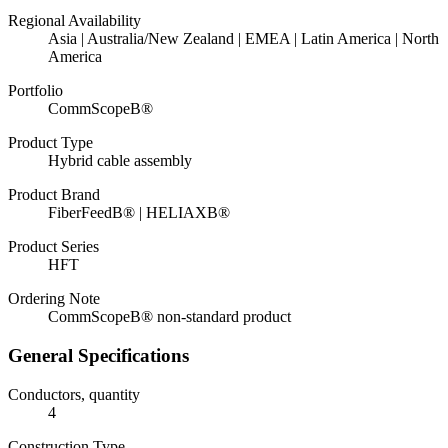
Regional Availability
Asia | Australia/New Zealand | EMEA | Latin America | North
America
Portfolio
CommScopeВ®
Product Type
Hybrid cable assembly
Product Brand
FiberFeedВ® | HELIAXВ®
Product Series
HFT
Ordering Note
CommScopeВ® non-standard product
General Specifications
Conductors, quantity
4
Construction Type