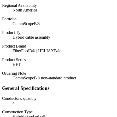
Regional Availability
North America
Portfolio
CommScopeВ®
Product Type
Hybrid cable assembly
Product Brand
FiberFeedВ® | HELIAXВ®
Product Series
HFT
Ordering Note
CommScopeВ® non-standard product
General Specifications
Conductors, quantity
4
Construction Type
Hybrid standard tail