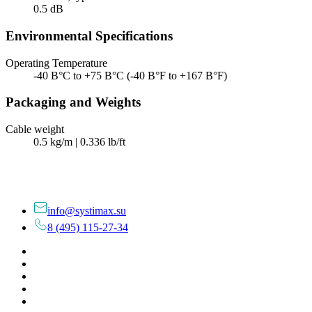
0.5 dB
Environmental Specifications
Operating Temperature
-40 В°C to +75 В°C (-40 В°F to +167 В°F)
Packaging and Weights
Cable weight
0.5 kg/m | 0.336 lb/ft
info@systimax.su
8 (495) 115-27-34