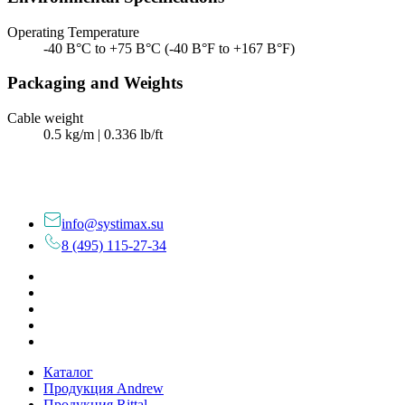
Operating Temperature
-40 В°C to +75 В°C (-40 В°F to +167 В°F)
Packaging and Weights
Cable weight
0.5 kg/m | 0.336 lb/ft
info@systimax.su
8 (495) 115-27-34
Каталог
Продукция Andrew
Продукция Rittal