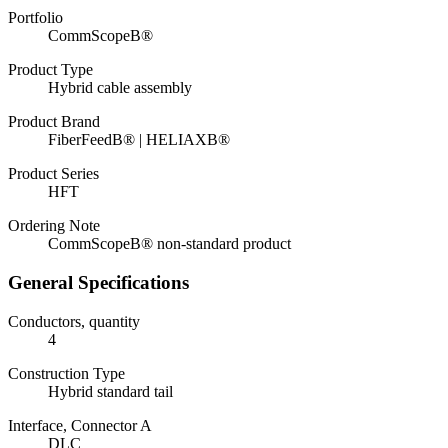
Portfolio
CommScopeВ®
Product Type
Hybrid cable assembly
Product Brand
FiberFeedВ® | HELIAXВ®
Product Series
HFT
Ordering Note
CommScopeВ® non-standard product
General Specifications
Conductors, quantity
4
Construction Type
Hybrid standard tail
Interface, Connector A
DLC