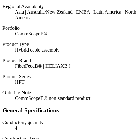
Regional Availability
Asia | Australia/New Zealand | EMEA | Latin America | North
America
Portfolio
CommScopeВ®
Product Type
Hybrid cable assembly
Product Brand
FiberFeedВ® | HELIAXВ®
Product Series
HFT
Ordering Note
CommScopeВ® non-standard product
General Specifications
Conductors, quantity
4
Construction Type