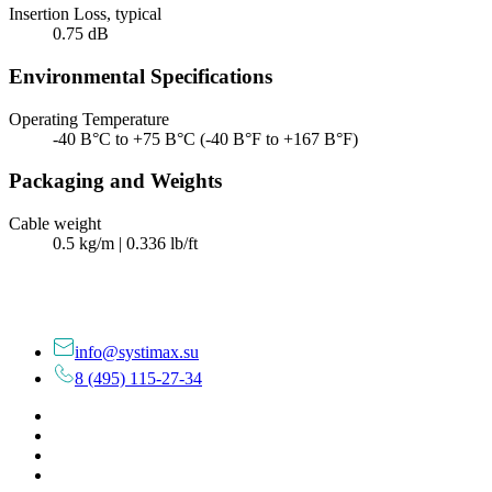
Insertion Loss, typical
0.75 dB
Environmental Specifications
Operating Temperature
-40 В°C to +75 В°C (-40 В°F to +167 В°F)
Packaging and Weights
Cable weight
0.5 kg/m | 0.336 lb/ft
info@systimax.su
8 (495) 115-27-34