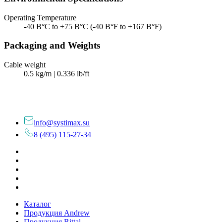
Operating Temperature
-40 В°C to +75 В°C (-40 В°F to +167 В°F)
Packaging and Weights
Cable weight
0.5 kg/m | 0.336 lb/ft
info@systimax.su
8 (495) 115-27-34
Каталог
Продукция Andrew
Продукция Rittal