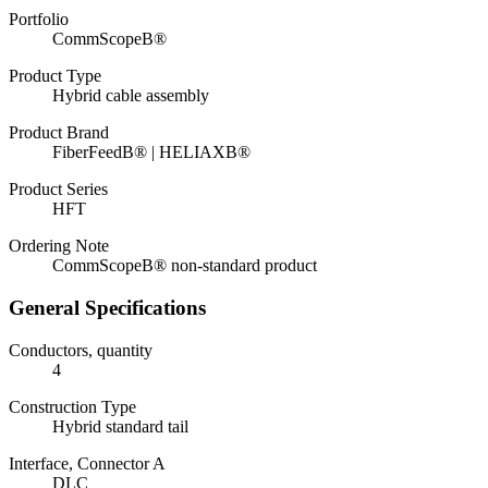
Portfolio
CommScopeВ®
Product Type
Hybrid cable assembly
Product Brand
FiberFeedВ® | HELIAXВ®
Product Series
HFT
Ordering Note
CommScopeВ® non-standard product
General Specifications
Conductors, quantity
4
Construction Type
Hybrid standard tail
Interface, Connector A
DLC