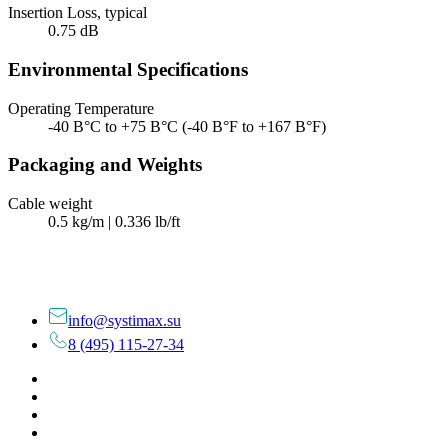
Insertion Loss, typical
0.75 dB
Environmental Specifications
Operating Temperature
-40 В°C to +75 В°C (-40 В°F to +167 В°F)
Packaging and Weights
Cable weight
0.5 kg/m | 0.336 lb/ft
info@systimax.su
8 (495) 115-27-34