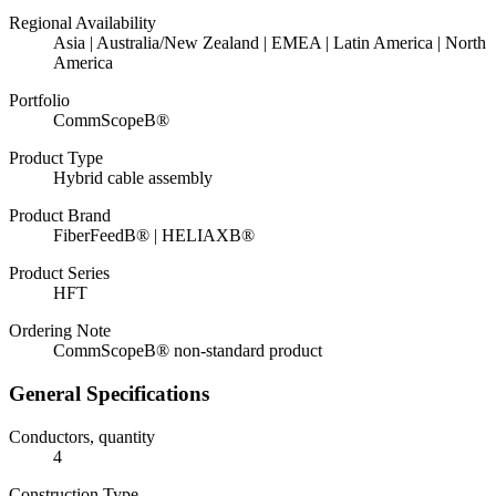
Regional Availability
Asia | Australia/New Zealand | EMEA | Latin America | North
America
Portfolio
CommScopeВ®
Product Type
Hybrid cable assembly
Product Brand
FiberFeedВ® | HELIAXВ®
Product Series
HFT
Ordering Note
CommScopeВ® non-standard product
General Specifications
Conductors, quantity
4
Construction Type