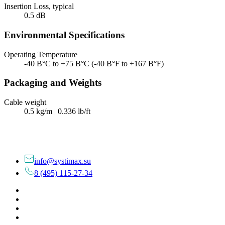
Insertion Loss, typical
0.5 dB
Environmental Specifications
Operating Temperature
-40 В°C to +75 В°C (-40 В°F to +167 В°F)
Packaging and Weights
Cable weight
0.5 kg/m | 0.336 lb/ft
info@systimax.su
8 (495) 115-27-34