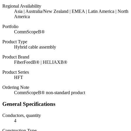
Regional Availability
Asia | Australia/New Zealand | EMEA | Latin America | North
America
Portfolio
CommScopeВ®
Product Type
Hybrid cable assembly
Product Brand
FiberFeedВ® | HELIAXВ®
Product Series
HFT
Ordering Note
CommScopeВ® non-standard product
General Specifications
Conductors, quantity
4
Construction Type