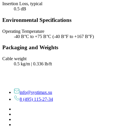
Insertion Loss, typical
0.5 dB
Environmental Specifications
Operating Temperature
-40 В°C to +75 В°C (-40 В°F to +167 В°F)
Packaging and Weights
Cable weight
0.5 kg/m | 0.336 lb/ft
info@systimax.su
8 (495) 115-27-34