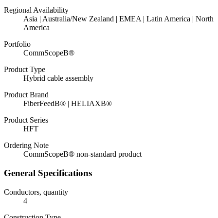
Regional Availability
Asia | Australia/New Zealand | EMEA | Latin America | North
America
Portfolio
CommScopeВ®
Product Type
Hybrid cable assembly
Product Brand
FiberFeedВ® | HELIAXВ®
Product Series
HFT
Ordering Note
CommScopeВ® non-standard product
General Specifications
Conductors, quantity
4
Construction Type