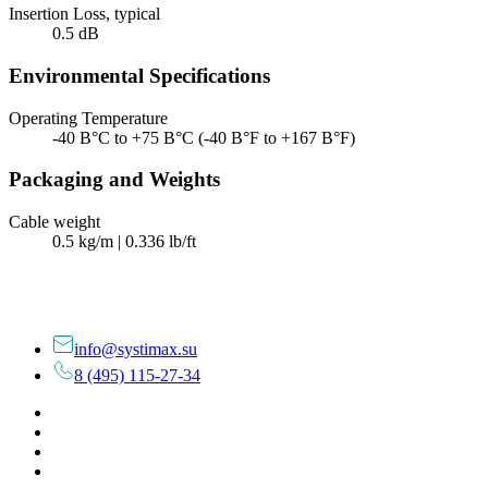
Insertion Loss, typical
0.5 dB
Environmental Specifications
Operating Temperature
-40 В°C to +75 В°C (-40 В°F to +167 В°F)
Packaging and Weights
Cable weight
0.5 kg/m | 0.336 lb/ft
info@systimax.su
8 (495) 115-27-34