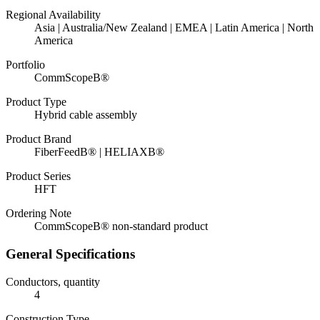
Regional Availability
Asia | Australia/New Zealand | EMEA | Latin America | North
America
Portfolio
CommScopeВ®
Product Type
Hybrid cable assembly
Product Brand
FiberFeedВ® | HELIAXВ®
Product Series
HFT
Ordering Note
CommScopeВ® non-standard product
General Specifications
Conductors, quantity
4
Construction Type