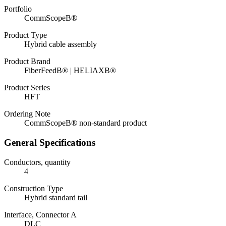
Portfolio
CommScopeВ®
Product Type
Hybrid cable assembly
Product Brand
FiberFeedВ® | HELIAXВ®
Product Series
HFT
Ordering Note
CommScopeВ® non-standard product
General Specifications
Conductors, quantity
4
Construction Type
Hybrid standard tail
Interface, Connector A
DLC