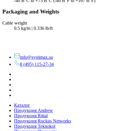
-40 В°C to +75 В°C (-40 В°F to +167 В°F)
Packaging and Weights
Cable weight
0.5 kg/m | 0.336 lb/ft
info@systimax.su
8 (495) 115-27-34
Каталог
Продукция Andrew
Продукция Rittal
Продукция Ruckus Networks
Продукция Teknokol